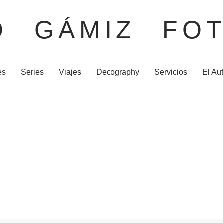
O GÁMIZ FOT
es
Series
Viajes
Decography
Servicios
El Au